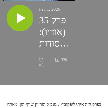
Feb 1, 2026
פרק 35
(אודיו):
סודות
המיסוי
320
שאתם
חייבים
להכיר
עם רו"ח
בפרק הזה איתי ליפקוביץ’, מנכ"ל הורייזן שוקי הון, מארח