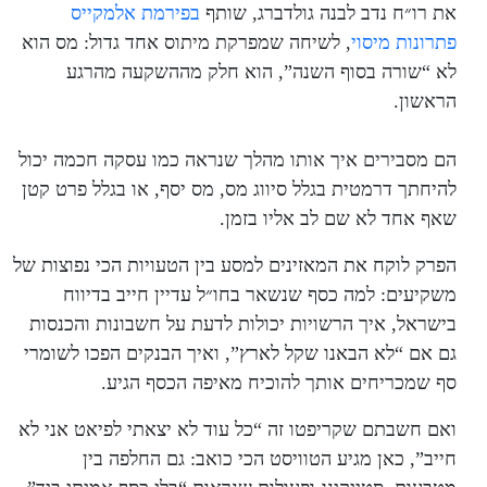
נדב לבנה
את רו״ח נדב לבנה גולדברג, שותף
בפירמת אלמקייס
פתרונות מיסוי
, לשיחה שמפרקת מיתוס אחד גדול: מס הוא
גולדברג
לא “שורה בסוף השנה”, הוא חלק מההשקעה מהרגע
הראשון.
הם מסבירים איך אותו מהלך שנראה כמו עסקה חכמה יכול
להיחתך דרמטית בגלל סיווג מס, מס יסף, או בגלל פרט קטן
שאף אחד לא שם לב אליו בזמן.
הפרק לוקח את המאזינים למסע בין הטעויות הכי נפוצות של
משקיעים: למה כסף שנשאר בחו״ל עדיין חייב בדיווח
בישראל, איך הרשויות יכולות לדעת על חשבונות והכנסות
גם אם “לא הבאנו שקל לארץ”, ואיך הבנקים הפכו לשומרי
סף שמכריחים אותך להוכיח מאיפה הכסף הגיע.
ואם חשבתם שקריפטו זה “כל עוד לא יצאתי לפיאט אני לא
חייב”, כאן מגיע הטוויסט הכי כואב: גם החלפה בין