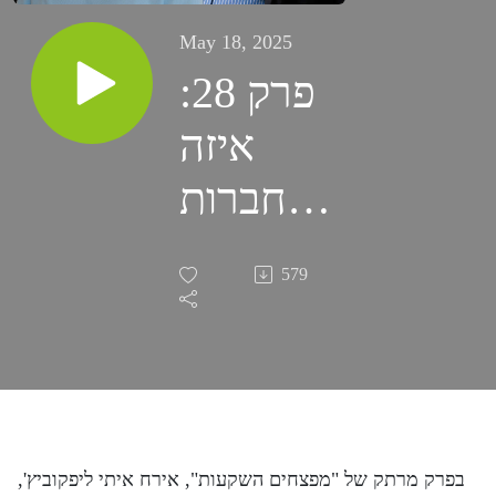
May 18, 2025
פרק 28:
איזה
חברות
בינה
579
מלאכותית
יובילו את
שוק
המניות
בפרק מרתק של "מפצחים השקעות", אירח איתי ליפקוביץ',