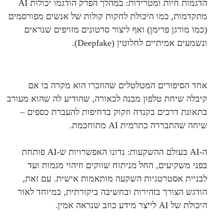
הדגמות חיות ומטרידות: במהלך הפרק הודגמו יכולות AI
מתקדמות, כמו היכולת לחקות קולות של אנשים מפורסמים
(כמו מורגן פרימן) ואף ליצור סרטונים מזויפים שנראים
ונשמעים אמיתיים לחלוטין (Deepfake).
אחד הסיפורים המטלטלים שהוזכרו הוא מקרה בו אם
קיבלה שיחת טלפון מבנה לכאורה, שהודיע לה שהוא מעורב
בתאונת דרכים בקנדה וזקוק בדחיפות להעברת כספים –
שיחה שהתבררה כתרמית AI מתוחכמת.
ה-AI בעולם ההשקעות: נדונו האפשרויות ש-AI פותחת
בפני משקיעים, החל מניתוח שווקים וזיהוי מגמות ועד
לבניית אסטרטגיות השקעה מותאמות אישית. עם זאת,
הודגש הצורך בזהירות ובחשיבה ביקורתית, במיוחד לאור
היכולת של AI לייצר מידע כוזב שנראה אמין.