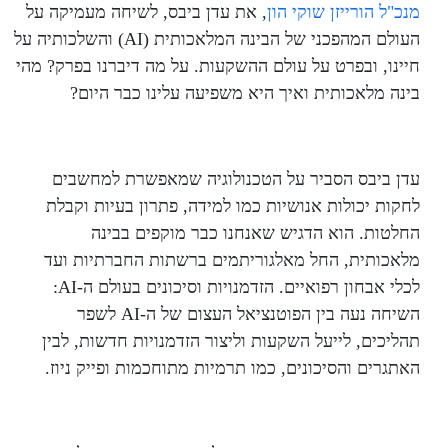
בעשור
מנכ"ל הורייזן שוקי הון
, את עדן ביבס, לשיחה מעמיקה על
העולם המהפכני של הבינה המלאכותית (AI) והשלכותיה על
הקרוב?
חיינו, ובפרט על עולם ההשקעות. על מה דיברנו בפרק? מהי
בינה מלאכותית ואיך היא משפיעה עלינו כבר היום?
עם עדן
ביבס
עדן ביבס הסביר על הטכנולוגיה שמאפשרת למחשבים
לחקות יכולות אנושיות כמו למידה, פתרון בעיות וקבלת
החלטות. הוא הדגיש שאנחנו כבר מוקפים בבינה
מלאכותית, החל מאלגוריתמים ברשתות החברתיות ועד
לכלי אבחון רפואיים. הזדמנויות וסיכונים בעולם ה-AI:
השיחה נעה בין הפוטנציאל העצום של ה-AI לשפר
תהליכים, לייעל השקעות וליצור הזדמנויות חדשות, לבין
האתגרים והסיכונים, כמו תרמיות מתוחכמות ופייק ניוז.