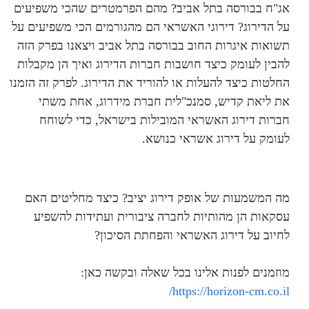
החוב
אג"ח בבורסה בתל אביב? מהם הפרמטרים שהכי משפיעים
על הדירוג? דירוגי האשראי הם מהגורמים הכי משפיעים על
בבורסה
תשואות איגרות החוב בבורסה בתל אביב ויצאנו בפרק הזה
להבין לעומק כיצד חושבות חברות הדירוג ואיך הן מקבלות
בתל
החלטות כיצד להעלות או להוריד את הדירוג. לפרק זה הזמנו
את ליאת קדיש, סמנכ"לית חברת מידרוג, אחת משתי
אביב? עם
חברות דירוג האשראי המובילות בישראל, כדי לשוחח
ליאת
לעומק על דירוג אשראי כנושא.
קדיש,
מה המשמעות של אופק דירוג יציב? כיצד מחליטים האם
סמנכ"לית
עסקאות הן מהותיות לחברה ציבורית ועתידות להשפיע
לחיוב על דירוג האשראי והפחתת הסיכון?
מידרוג
מוזמנים לפנות אלינו בכל שאלה ובקשה כאן:
https://horizon-cm.co.il/